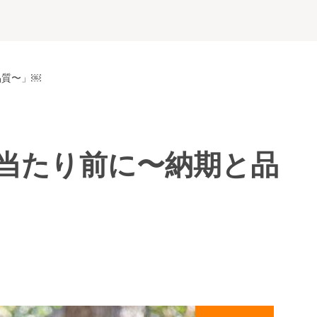
品質〜」￼
当たり前に〜納期と品