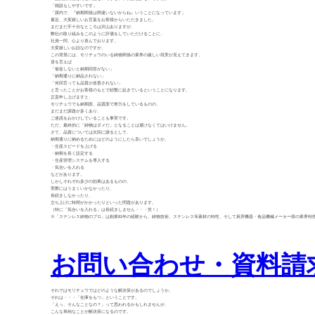
「相談もしやすいです」
「課内で、『納期関係は間違いないからね』いうことになっています」
最近、大変嬉しいお言葉をお客様からいただきました。
まだまだ不十分なところは沢山ありますが、
弊社の取り組みをこのように評価をしていただけることに、
社員一同、心より喜んでおります。
大変嬉しいお話なのですが、
この背景には、モリチュウのいる鋳物関係の業界の厳しい現実が見えてきます。
逆を言えば
「催促しないと納期回答がない」
「納期通りに納品されない」
「何回言っても品質が改善されない」
と言ったことがお客様のもとで頻繁に起きているということになります。
正直申し上げますと、
モリチュウでも納期面、品質面で努力をしているものの、
まだまだ課題が多くあり、
ご迷惑をおかけしていることも事実です。
ただ、最終的に「鋳物はダメだ」となることは避けなくてはいけません。
さて、品質については次回に譲るとして、
納期通りに納めるためにはどのようにしたら良いでしょうか。
・生産スピードを上げる
・納期を長く設定する
・生産管理システムを導入する
・気合いを入れる
などがあります。
しかしそれぞれ多少の効果はあるものの、
実際にはうまくいかなかったり、
長続きしなかったり、
立ち上げに時間がかかったりといった問題があります。
（特に「気合いを入れる」は長続きしません・・・笑！）
※「ステンレス鋳物のプロ」は創業81年の経験から、鋳物技術、ステンレス等素材の特性、そして厨房機器・食品機械メーカー様の業界特
お問い合わせ・資料請
それではモリチュウではどのような解決策があるのでしょうか。
それは・・・「在庫をもつ」ということです。
「えっ、そんなことなの？」って思われるかもしれませんが、
こんな単純なことが解決策になるのです。