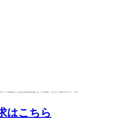
徴やニーズを熟知した上であらゆる対策を講じることが可能な「ものづくり設計サポーター」です。
求はこちら