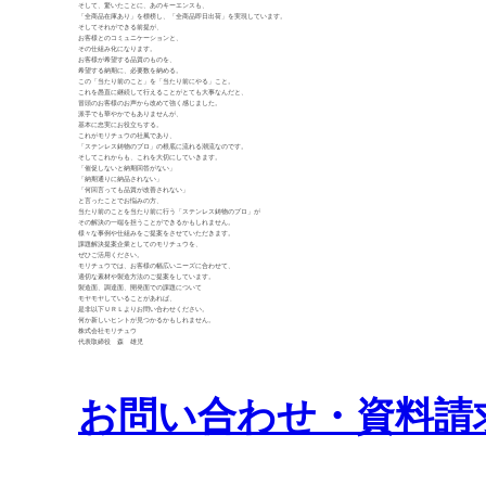
そして、驚いたことに、あのキーエンスも、
「全商品在庫あり」を標榜し、「全商品即日出荷」を実現しています。
そしてそれができる前提が、
お客様とのコミュニケーションと、
その仕組み化になります。
お客様が希望する品質のものを、
希望する納期に、必要数を納める。
この「当たり前のこと」を「当たり前にやる」こと。
これを愚直に継続して行えることがとても大事なんだと、
冒頭のお客様のお声から改めて強く感じました。
派手でも華やかでもありませんが、
基本に忠実にお役立ちする。
これがモリチュウの社風であり、
「ステンレス鋳物のプロ」の根底に流れる潮流なのです。
そしてこれからも、これを大切にしていきます。
「催促しないと納期回答がない」
「納期通りに納品されない」
「何回言っても品質が改善されない」
と言ったことでお悩みの方、
当たり前のことを当たり前に行う「ステンレス鋳物のプロ」が
その解決の一端を担うことができるかもしれません。
様々な事例や仕組みをご提案をさせていただきます。
課題解決提案企業としてのモリチュウを、
ぜひご活用ください。
モリチュウでは、お客様の幅広いニーズに合わせて、
適切な素材や製造方法のご提案をしています。
製造面、調達面、開発面での課題について
モヤモヤしていることがあれば、
是非以下ＵＲＬよりお問い合わせください。
何か新しいヒントが見つかるかもしれません。
株式会社モリチュウ
代表取締役 森 雄児
お問い合わせ・資料請