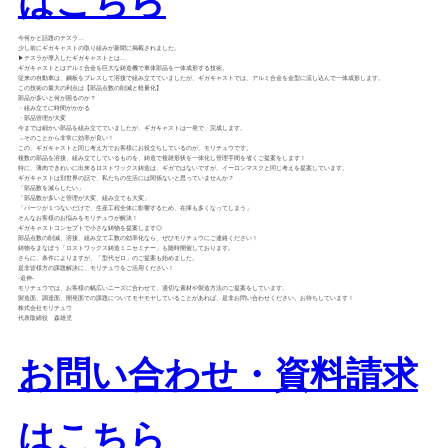
はこちら
今何かと話題のテスラ…
少し前にギガキャストの取り組みが新聞に掲載されました。
▶テスラが導入したギガキャストとは…
ギガキャストとはアルミ合金を巨大な鋳造機で車体部品を一体成形する技術。
従来の自動車は、鋼板をプレスして溶接で組み立てていましたが、ギガキャストでは、アルミ合金を金型に流し込んで一体成形します。
この技術の最大の利点は【部品点数の削減と軽量化】
部品が多いと何が困るのか？
・組み立てに時間がかかる
・部品管理が大変
今までは細かい部品を組み立てていましたが、ギガキャストは一発で、完成します。
→そのことから非常に効率が良い！
この、ギガキャストと同じ考え方でお客様にお役立ちしているのが、モリチュウです。
複数の部品を溶接、組み立てしているものを、鋳造で複雑形状を一体化し管理手間を省くご提案をします！
特に、薄肉できれいに出来るロストワックス鋳造は、ギガではないですが、イーロンマスクと同じ考えを提案しています。
ギガキャストは別世界の話で、私たちの生活には関係ないと思っていませんか？
「部品数を減らしたい」
「部品数が多いと管理が大変、組み立ても大変」
「パーツが１つないだけで、生産工程全体に影響するため、在庫も多くなってしまう」
そんなお客様のお悩みをモリチュウが解決！
ギガキャストコンセプトで小さな鋳物を提案します◎
部品点数の削減、溶接、組み立て工数の効率化なら、ぜひモリチュウにご連絡ください！
鋳物をまなぼう「ロストワックス鋳造ミニセミナー」も随時開催しております。
さらに、条件によりますが、「型代ゼロ」のご提案も始めました。
是非皆様方の課題解決に、モリチュウをご活用ください！
-追伸-
モリチュウでは、お客様の幅広いニーズに合わせて、適切な素材や製造方法のご提案をしています。
製造面、調達面、開発面での課題についてモヤモヤしていることがあれば、是非お問い合わせください。お待ちしています！
株式会社モリチュウ
代表取締役 森雄児
お問い合わせ・資料請求
はこちら