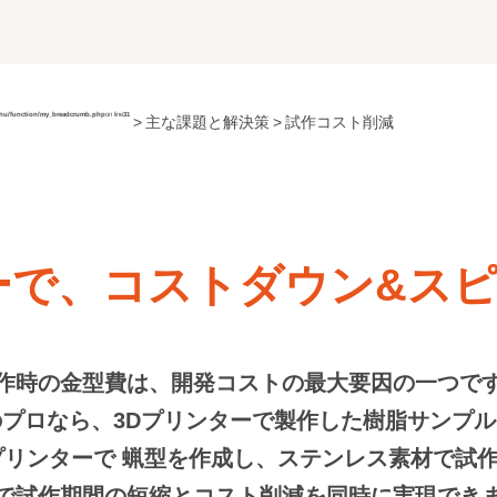
chu/function/my_breadcrumb.php
on line
31
主な課題と解決策
試作コスト削減
ーで、コストダウン
&ス
作時の金型費は、開発コストの最大要因の一つで
プロなら、3Dプリンターで製作した樹脂サンプ
プリンターで 蝋型を作成し、ステンレス素材で試
で試作期間の短縮とコスト削減を同時に実現でき