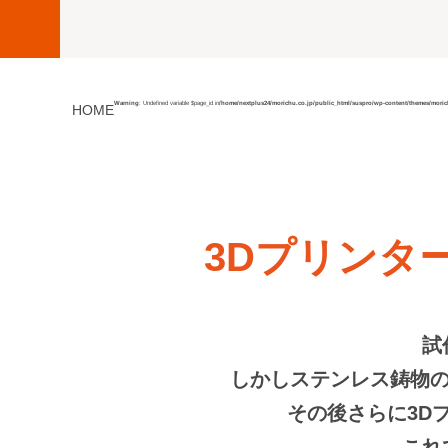
Warning
: Undefined variable $page_id in
/home/nextplus24/morichu.co.jp/public_html/suspro/wp-content/themes/mori
HOME
3Dプリンタ
試
しかしステンレス鋳物の
その後さらに3D
これ