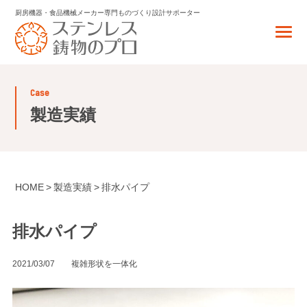
厨房機器・食品機械メーカー専門
ものづくり設計サポーター
case
製造実績
HOME
製造実績
排水パイプ
排水パイプ
2021/03/07
複雑形状を一体化